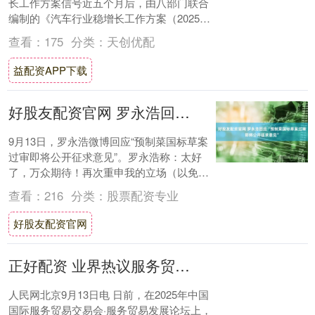
长工作方案信号近五个月后，由八部门联合
编制的《汽车行业稳增长工作方案（2025—
2026年）》（下称“工作方案”）于9月1....
查看：
175
分类：
天创优配
益配资APP下载
好股友配资官网 罗永浩回应“预制菜国标草案过审即将公开征求意见”
9月13日，罗永浩微博回应“预制菜国标草案
过审即将公开征求意见”。罗永浩称：太好
了，万众期待！再次重申我的立场（以免被
讹传和误解）：1.我不反对预制菜，在某些
查看：
216
分类：
股票配资专业
情....
好股友配资官网
正好配资 业界热议服务贸易发展：推动制度型开放 提升便利化水平
人民网北京9月13日电 日前，在2025年中国
国际服务贸易交易会·服务贸易发展论坛上，