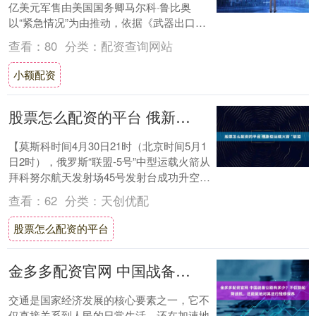
亿美元军售由美国国务卿马尔科·鲁比奥
以“紧急情况”为由推动，依据《武器出口管
制法》的例外条款快速推进。 据半岛电视
查看：
80
分类：
配资查询网站
台、路....
小额配资
股票怎么配资的平台 俄新型运载火箭“联盟
【莫斯科时间4月30日21时（北京时间5月1
日2时），俄罗斯“联盟-5号”中型运载火箭从
拜科努尔航天发射场45号发射台成功升空，
这是该型火箭的首次飞行设计测试。....
查看：
62
分类：
天创优配
股票怎么配资的平台
金多多配资官网 中国战备公路有多少？不仅能起降战机，还能就地对其进行维修保养
交通是国家经济发展的核心要素之一，它不
仅直接关系到人民的日常生活，还在加速地