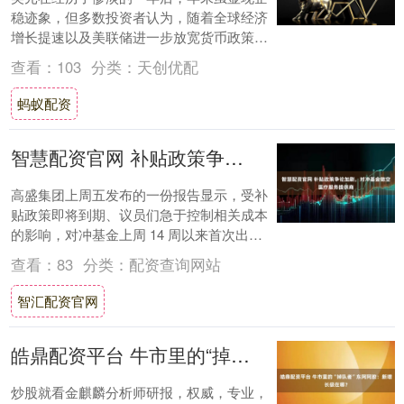
稳迹象，但多数投资者认为，随着全球经济
增长提速以及美联储进一步放宽货币政策，
美元的跌势将在 2026 年卷土重来。 受市
查看：
103
分类：
天创优配
场....
蚂蚁配资
智慧配资官网 补贴政策争论加剧，对冲基金做空医疗服务提供商
高盛集团上周五发布的一份报告显示，受补
贴政策即将到期、议员们急于控制相关成本
的影响，对冲基金上周 14 周以来首次出现
美国医疗类股票净卖出的情况。 约有 240....
查看：
83
分类：
配资查询网站
智汇配资官网
皓鼎配资平台 牛市里的“掉队者”东阿阿胶：新增长极在哪？
炒股就看金麒麟分析师研报，权威，专业，