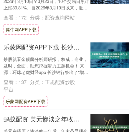
2026年3月10日至3月23日，10个交易日累计
上涨89.81%。自2026年3月19日以来，近三
日换手率分别为12.5....
查看：
172
分类：
配资查询网站
翼牛网APP下载
乐蒙网配资APP下载 长沙银行迎首位女掌门，金融老将张曼能否成为破局者？
炒股就看金麒麟分析师研报，权威，专业，
及时，全面，助您挖掘潜力主题机会！ 来
源：环球老虎财经app 长沙银行祭出了“增资
+收购”长银五八的组合拳。作为昔日黑
查看：
137
分类：
正规配资炒股
马，....
平台
乐蒙网配资APP下载
蚂蚁配资 美元惨淡之年收官，2026年颓势难改
美元在经历了惨淡的一年后，年末虽显现企