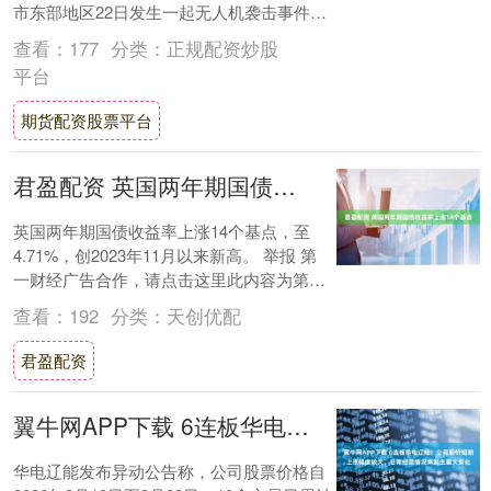
市东部地区22日发生一起无人机袭击事件。
一辆载有乘客的车辆被炸毁，造成23名平民
查看：
177
分类：
正规配资炒股
死....
平台
期货配资股票平台
君盈配资 英国两年期国债收益率上涨14个基点
英国两年期国债收益率上涨14个基点，至
4.71%，创2023年11月以来新高。 举报 第
一财经广告合作，请点击这里此内容为第一
财经原创，著作权归第一财经所有。未....
查看：
192
分类：
天创优配
君盈配资
翼牛网APP下载 6连板华电辽能：公司股价短期上涨幅度较大，日常经营情况未发生重大变化
华电辽能发布异动公告称，公司股票价格自