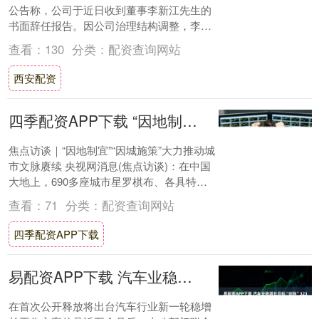
公告称，公司于近日收到董事李新江先生的
书面辞任报告。因公司治理结构调整，李新
江先生申请辞去第七届董事会非独立董事及
查看：
130
分类：
配资查询网站
董....
西安配资
四季配资APP下载 “因地制宜”“因城施策”大力推动城市文脉赓续
焦点访谈｜“因地制宜”“因城施策”大力推动城
市文脉赓续 央视网消息(焦点访谈)：在中国
大地上，690多座城市星罗棋布、各具特
色。每座城市都有它独特的历史文脉、人....
查看：
71
分类：
配资查询网站
四季配资APP下载
易配资APP下载 汽车业稳增长目标“剑指”3230万辆 行业人士：“两新”政策明年有望延续
在首次公开释放将出台汽车行业新一轮稳增