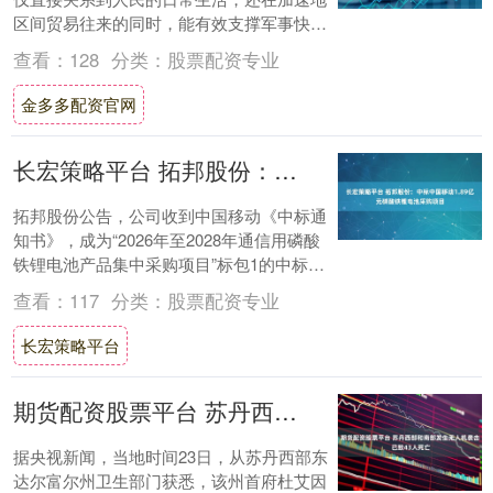
区间贸易往来的同时，能有效支撑军事快速
调动。良好的交通系统对国家的各项发展至
查看：
128
分类：
股票配资专业
关重要，....
金多多配资官网
长宏策略平台 拓邦股份：中标中国移动1.89亿元磷酸铁锂电池采购项目
拓邦股份公告，公司收到中国移动《中标通
知书》，成为“2026年至2028年通信用磷酸
铁锂电池产品集中采购项目”标包1的中标单
位，中标份额为11.46%，中标金额....
查看：
117
分类：
股票配资专业
长宏策略平台
期货配资股票平台 苏丹西部和南部发生无人机袭击 已致43人死亡
据央视新闻，当地时间23日，从苏丹西部东
达尔富尔州卫生部门获悉，该州首府杜艾因