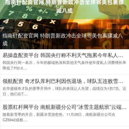
指南针配资官网 特朗普新政冲击全球寄美包裹骤减八
成
易操盘配资平台 韩国央行称不利天气拖累今年私人消费增长
韩国央行周一表示，今年的极端热浪和其他天气条件使年度私人消费增长率
降低了约0.0....
领航配资 奇才队库利巴利因伤退场，球队五连败雪上加霜
在华盛顿奇才队的赛季开局中，球队的表现让人失望，战绩仅为1胜7负。近
日，他们在T....
股票杠杆网平台 南航新疆分公司“冰雪主题航班”云端迎客，助力新疆冬季旅游“热”起来
随着新雪季的开启，新疆冰雪游愈热。11月28日，南航新疆分公司在
CZ6942成都....