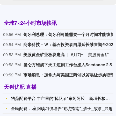
全球7×24小时市场快讯
09:56 PM
匈牙利总理：匈牙利可能需
09:54 PM
商米科
09:53 PM
美股黄金矿业板块走高
8月7日，美股黄金矿业板块走高，金田涨超10%，哈莫尼黄金涨超10%，科尔黛伦矿业涨超8%，纽曼矿业涨超6%，金罗斯黄金涨超6%。
09:53 PM
昆仑万维旗下天工短剧工作台接入Seedance 2.5
09:52 PM
市场消息：加拿大与美
天创优配 直播
皓鼎配资平台 牛市里的“掉队者”东阿阿胶：新增长极在哪？
全民配资 儿童阅读习惯培养“避坑指南”_孩子_故事_兴趣